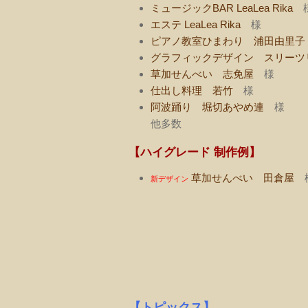
ミュージックBAR LeaLea Rika
エステ LeaLea Rika
様
ピアノ教室ひまわり 浦田由里子
グラフィックデザイン スリーツ
草加せんべい 志免屋
様
仕出し料理 若竹
様
阿波踊り 堀切あやめ連
様
他多数
【ハイグレード 制作例】
草加せんべい 田倉屋
新デザイン
【トピックス】