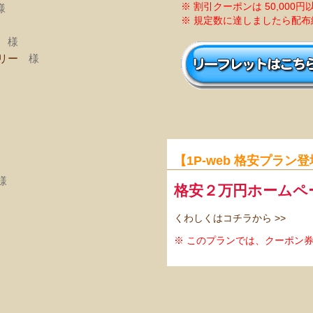
※ 割引クーポンは 50,00
様
※ 規定数に達しましたら配
様
リー
様
【1P-web 格安プラン
様
格安２万円ホームペ
くわしくはコチラから >>
※ このプランでは、クーポン