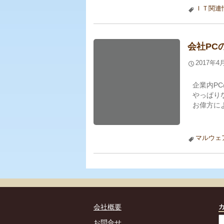
ＩＴ関連
会社PC
2017年4
企業内P
やっぱり
お偉方に
マルウェ
会社概要
お問合せ