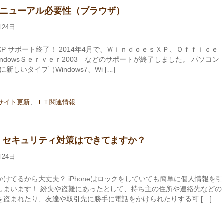
ニューアル必要性（ブラウザ）
月24日
wsXP サポート終了！ 2014年4月で、ＷｉｎｄｏｅｓＸＰ、Ｏｆｆｉｃｅ
WindowsＳｅｒｖｅｒ2003 などのサポートが終了しました。 パソコン
新しいタイプ（Windows7、Wi […]
サイト更新
、
ＩＴ関連情報
ne、セキュリティ対策はできてますか？
月24日
かけてるから大丈夫？ iPhoneはロックをしていても簡単に個人情報を引
しまいます！ 紛失や盗難にあったとして、持ち主の住所や連絡先などの
を盗まれたり、友達や取引先に勝手に電話をかけられたりする可 […]