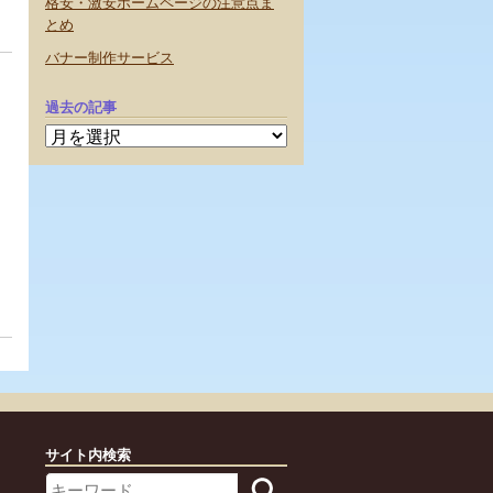
格安・激安ホームページの注意点ま
とめ
バナー制作サービス
過去の記事
過
去
の
記
事
サイト内検索
Search