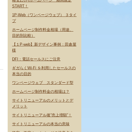
格安2万円ホームページ 期間限定
START！
1P-Web（ワンページウェブ） ３タイ
プ
ホームページ制作料金相場（用途、
目的別比較）
【１P-web】新デザイン事例：田倉屋
様
DFI：電話セールスにご注意
ギガらくWi-Fi を利用したセールスの
本当の目的
ワンページウェブ スタンダード型
ホームページ制作料金の相場は？
サイトリニューアルのメリットとデ
メリット
サイトリニューアル後”売上増額”！
サイトリニューアルの本当の意味