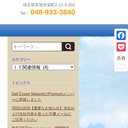
埼玉県草加市栄町2-11-3-202
048-933-3840
Tel：
Search
Face
Pock
共有
カテゴリー
カ
テ
ゴ
リ
ー
トピックス
Dell Expert NetworkのPremiumメンバ
ーに昇格しました
2025/12/29【重要なお知らせ】当社お
よび当社代表を装った不審メールに
ご注意ください